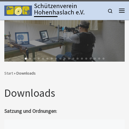
Schützenverein
Zum Inhalt springen
Search
Hohenhaslach e.V.
Me
Start
»
Downloads
Downloads
Satzung und Ordnungen
: