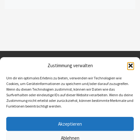
Zustimmung verwalten
Kontakt / Ansprechparter
Um dir ein optimales Erlebnis zu bieten, verwenden wir Technologien wie
Cookies, um Geräteinformationen zu speichern und/oder darauf zuzugreifen.
Impressum
Wenn du diesen Technologien zustimmst, können wir Daten wie das
Datenschutzerklärung
Surfverhalten oder eindeutige IDs auf dieser Website verarbeiten. Wenn du deine
Zustimmung nicht erteilst oder zurückziehst, können bestimmte Merkmale und
Funktionen beeinträchtigt werden.
Akzeptieren
© 2026
Schützenverein Hohenhaslach e.V.
– Alle Rechte
vorbehalten
Ablehnen