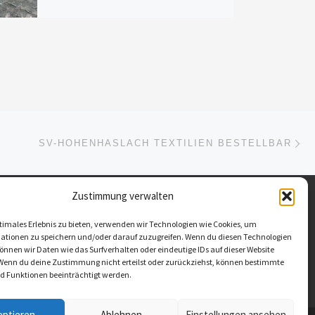
Nä
ISTE
SV-HOHENHASLACH TEXTILIEN BESTELLBAR
Zustimmung verwalten
timales Erlebnis zu bieten, verwenden wir Technologien wie Cookies, um
ationen zu speichern und/oder darauf zuzugreifen. Wenn du diesen Technologien
nnen wir Daten wie das Surfverhalten oder eindeutige IDs auf dieser Website
 Wenn du deine Zustimmung nicht erteilst oder zurückziehst, können bestimmte
 Funktionen beeinträchtigt werden.
eptieren
Ablehnen
Einstellungen ansehen