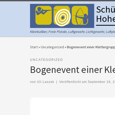
Schü
Zum Inhalt springen
Hohe
Kleinkaliber, Freie Pistole, Luftgewehr, Lichtgewehr, Luftp
Start
»
Uncategorized
»
Bogenevent einer Klettergrupp
UNCATEGORIZED
Bogenevent einer Kl
von
Uli Laszak
|
Veröffentlicht am
September 16, 