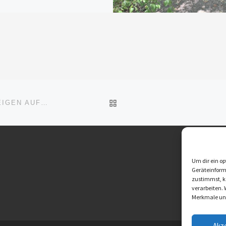
ZURÜCK ZUR BEITRAGSL
DIE BOGENSCHÜTZEN DES SV HOHENHASLACH STEIGEN AUF IN DIE BOGEN LANDESLIGA UNTERLAND A HALLE
Um dir ein op
Geräteinform
zustimmst, kö
verarbeiten.
Merkmale und
Akz