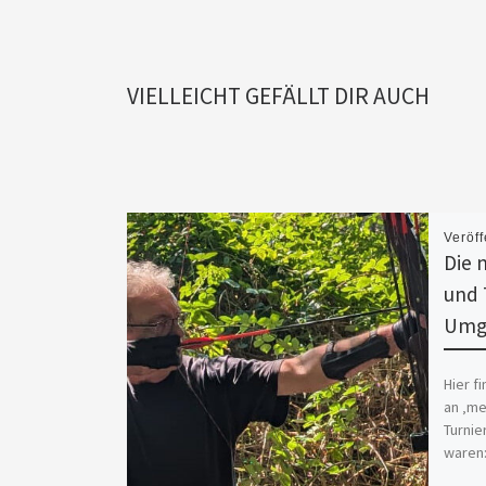
VIELLEICHT GEFÄLLT DIR AUCH
Veröff
Die 
und 
Umg
Hier f
an ‚me
Turnie
waren: