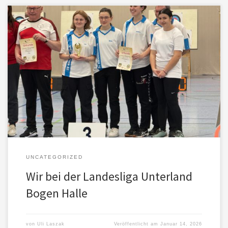
Am 7. und 8. Februar 2026 fand dann die zweite Runde der
Landesliga Bogen statt. Wieder startete die Liga C am Samstag.
Und es wurde ein guter Nachmittag. Die zweite Mannschaft
verbesserte sich am Ende auf den 3. Platz und konnte einen
kleinen Pokal mit nach hause nehmen. Und auch […]
UNCATEGORIZED
Wir bei der Landesliga Unterland
Bogen Halle
von
Uli Laszak
Veröffentlicht am
Januar 14, 2026