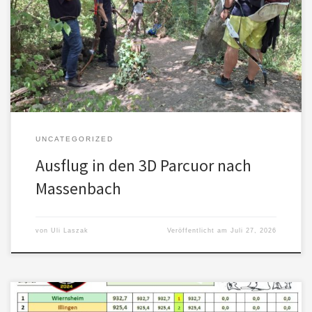
Am Samstag ging es nach Massenbach – ist so ganz anders als auf
unserem Bogenplatz…
UNCATEGORIZED
Ausflug in den 3D Parcuor nach
Massenbach
von
Uli Laszak
Veröffentlicht am
Juli 27, 2026