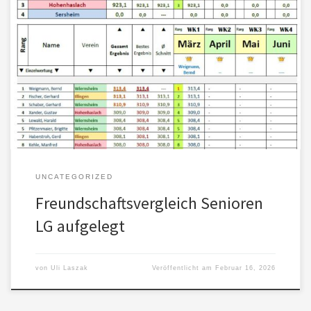
Hier die Ergebnisse der Seniorenrunde Luftgewehr aufgelegt –
Stand Ende Juni 2026 Am 11. Februar 2026 fand der vierte
Wettkampf in der Seniorenrunde Luftgewehr aufgelegt in
Hohenhaslach statt. Hier nun die Abschlusstabelle
UNCATEGORIZED
Freundschaftsvergleich Senioren
LG aufgelegt
von
Uli Laszak
Veröffentlicht am
Februar 16, 2026