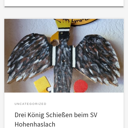
Eine große Anzahl von Mitgliedern und Freunden des Vereins fand
sich am 6. Januar zum traditionellen Drei-König-Schießen im
Schützenhaus ein. Und wie immer wurde ein hölzerner Adler mit
viel Liebe aus massivem Eichenholz von Werner Gänger gefertigt
und von Günter Lang entsprechend bemalt. Es galt mit dem
Kleinkaliebergewehr auf 50 […]
UNCATEGORIZED
Drei König Schießen beim SV
Hohenhaslach