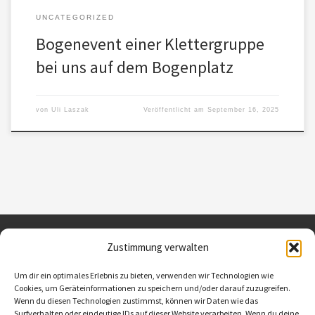
UNCATEGORIZED
Bogenevent einer Klettergruppe
bei uns auf dem Bogenplatz
von
Uli Laszak
Veröffentlicht am
September 16, 2025
Zustimmung verwalten
Kontakt / Ansprechparter
Um dir ein optimales Erlebnis zu bieten, verwenden wir Technologien wie
Cookies, um Geräteinformationen zu speichern und/oder darauf zuzugreifen.
Impressum
Wenn du diesen Technologien zustimmst, können wir Daten wie das
Datenschutzerklärung
Surfverhalten oder eindeutige IDs auf dieser Website verarbeiten. Wenn du deine