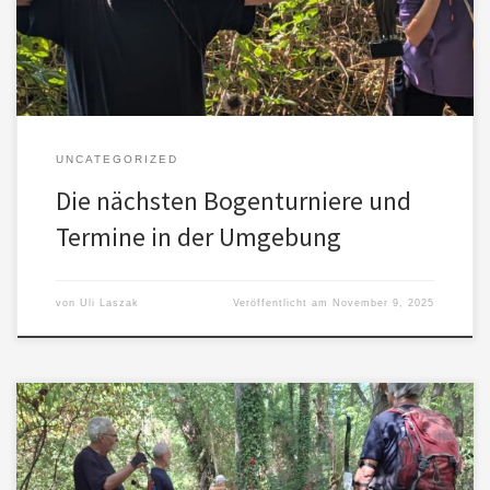
Spargelturnier 16.-18.10.2026 – VfS Maulbronn, Goldener Oktober
21./22.02.2026 – […]
UNCATEGORIZED
Die nächsten Bogenturniere und
Termine in der Umgebung
von
Uli Laszak
Veröffentlicht am
November 9, 2025